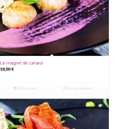
Le magret de canard
19,50
€
Add to cart
Voir les détails