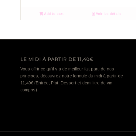
Add to cart
Voir les détails
LE MIDI À PARTIR DE 11,40€
Vous offrir ce qu’il y a de meilleur fait parti de nos
principes, découvrez notre formule du midi à partir de
11,40€ (Entrée, Plat, Dessert et demi litre de vin
compris)