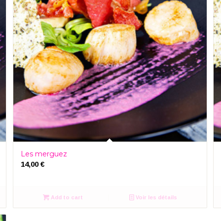
Les merguez
14,00
€
Add to cart
Voir les détails