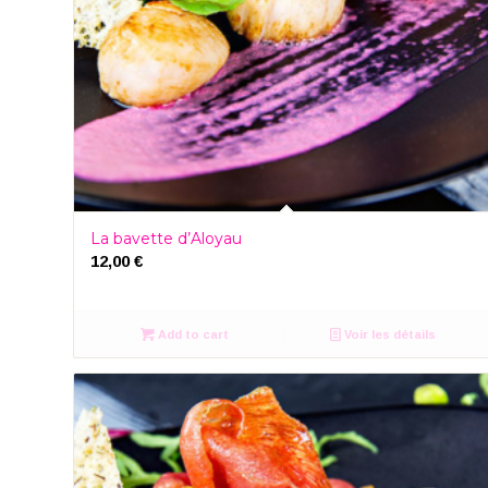
La bavette d’Aloyau
12,00
€
Add to cart
Voir les détails