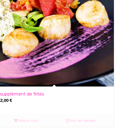
supplément de frites
2,00
€
Add to cart
Voir les détails