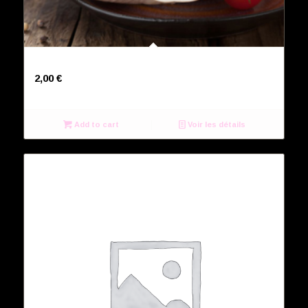
Sauce poivre
2,00
€
Add to cart
Voir les détails