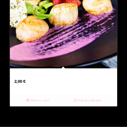
Supplément de salade
2,00
€
Add to cart
Voir les détails