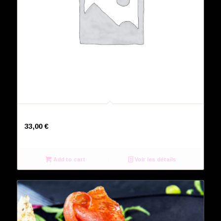
Prosecco, Jeio
33,00
€
Add to cart
Voir les détails