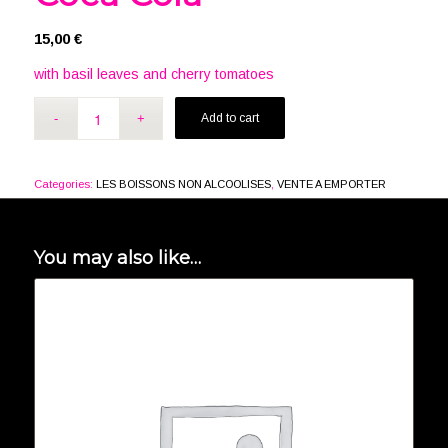
15,00
€
with basil leaves and cherry tomatoes
Add to cart
Categories:
LES BOISSONS NON ALCOOLISES
,
VENTE A EMPORTER
You may also like…