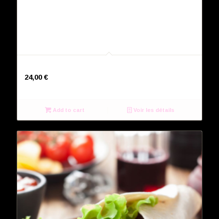
Cheeseburger
24,00
€
Add to cart
Voir les détails