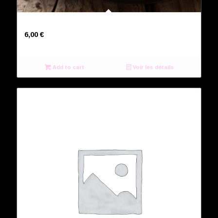
Patatas bravas
6,00
€
Add to cart
Voir les détails