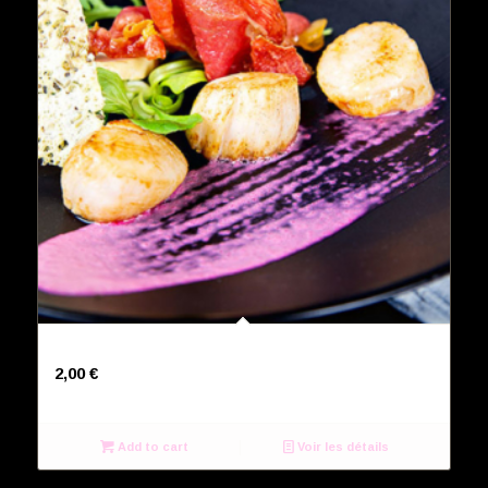
Supplément de salade
2,00
€
Add to cart
Voir les détails